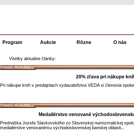
Program
Aukcie
Rôzne
O nás
Všetky aktuálne články:
Pridané: 05.04.2012
20% zľava pri nákupe kní
Pri nákupe kníh v predajniach vydavateľstva VEDA si členovia spoloč
Pridané: 03.10.2011
Medailérstvo venované východoslovenskej
Prednáška Jozefa Slavkovského zo Slovenskej numizmatickej spolo
medailérstve venovanému východoslovenskej banskej oblasti...