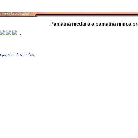
Pridané: 23.05.2011
Pamätná medaila a pamätná minca pro
...
4
Späť
1
2
3
5
6
7
Ďalej