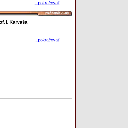
...pokračovať
Prečítané: 29301
f. I. Karvaša
...pokračovať