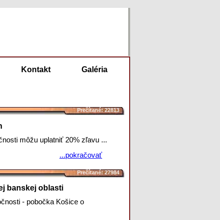
Kontakt
Galéria
Prečítané: 22813
h
nosti môžu uplatniť 20% zľavu ...
...pokračovať
Prečítané: 27984
 banskej oblasti
čnosti - pobočka Košice o