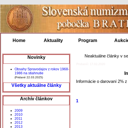
Home
Aktuality
Program
Aukci
Neaktuálne články v se
Novinky
Pridané: 17.02.2020
Obsahy Spravodajov z rokov 1968-
I
1986 na stiahnutie
(Pridané 22.03.2025)
Informácie o darovaní 2% z 
Všetky aktuálne články
Archív článkov
1
2009
2010
2011
2012
2013