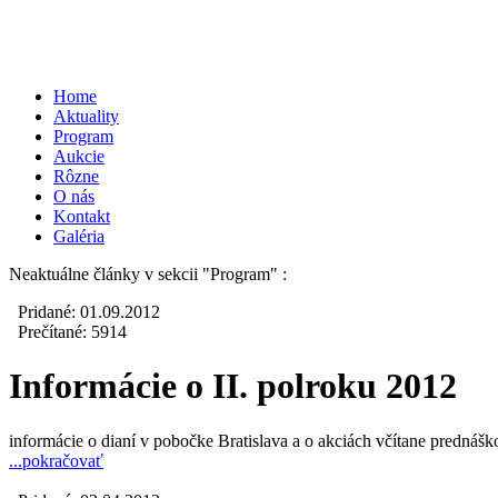
Home
Aktuality
Program
Aukcie
Rôzne
O nás
Kontakt
Galéria
Neaktuálne články v sekcii
"Program"
:
Pridané: 01.09.2012
Prečítané: 5914
Informácie o II. polroku 2012
informácie o dianí v pobočke Bratislava a o akciách včítane prednáš
...pokračovať