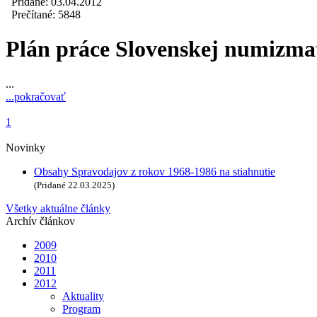
Pridané: 03.04.2012
Prečítané: 5848
Plán práce Slovenskej numizmati
...
...pokračovať
1
Novinky
Obsahy Spravodajov z rokov 1968-1986 na stiahnutie
(Pridané 22.03.2025)
Všetky aktuálne články
Archív článkov
2009
2010
2011
2012
Aktuality
Program