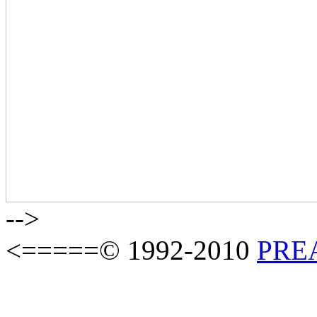
-->
<=====© 1992-2010
PREAS