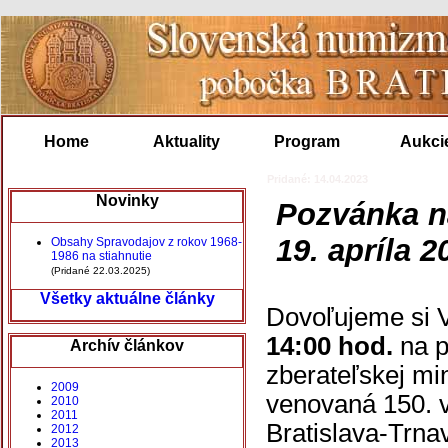
Home
Aktuality
Program
Aukci
Pridané: 14.04.2023
Novinky
Pozvánka n
19. apríla 2
Obsahy Spravodajov z rokov 1968-
1986 na stiahnutie
(Pridané 22.03.2025)
Všetky aktuálne články
Dovoľujeme si 
14:00 hod.
na p
Archív článkov
zberateľskej mi
2009
venovaná 150. v
2010
2011
Bratislava-Trna
2012
2013