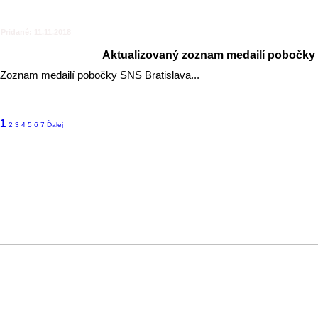
Pridané: 11.11.2018
Aktualizovaný zoznam medailí pobočky 
Zoznam medailí pobočky SNS Bratislava...
1
2
3
4
5
6
7
Ďalej