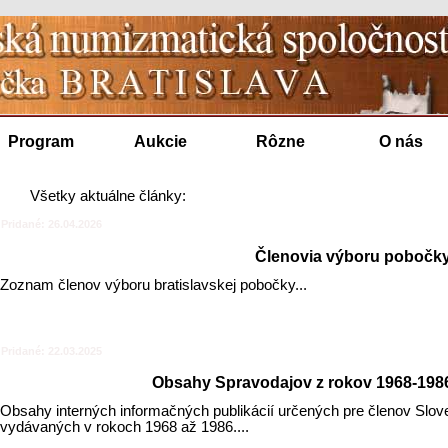
Program
Aukcie
Rôzne
O nás
Všetky aktuálne články:
Pridané: 26.04.2026
Členovia výboru pobočk
Zoznam členov výboru bratislavskej pobočky...
Pridané: 22.03.2025
Obsahy Spravodajov z rokov 1968-1986
Obsahy interných informačných publikácií určených pre členov Slov
vydávaných v rokoch 1968 až 1986....