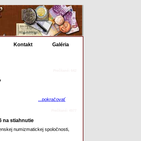
Kontakt
Galéria
Prečítané: 642
y
...pokračovať
Prečítané: 4977
 na stiahnutie
enskej numizmatickej spoločnosti,