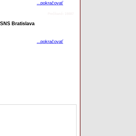
...pokračovať
Prečítané: 19887
SNS Bratislava
...pokračovať