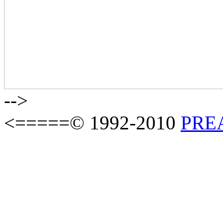
-->
<=====© 1992-2010
PREAS