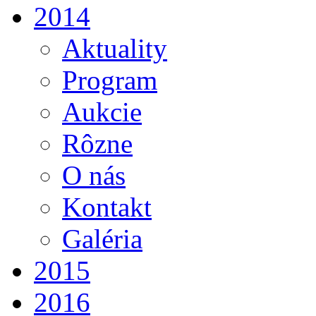
2014
Aktuality
Program
Aukcie
Rôzne
O nás
Kontakt
Galéria
2015
2016