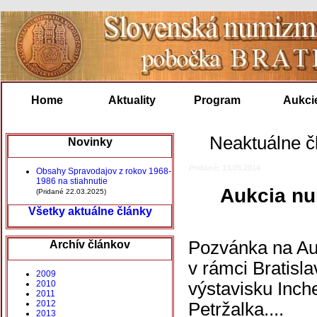
Home
Aktuality
Program
Aukci
Neaktuálne č
Novinky
Pridané: 13.05.2014
Obsahy Spravodajov z rokov 1968-
1986 na stiahnutie
Aukcia nu
(Pridané 22.03.2025)
Všetky aktuálne články
Pozvánka na Auk
Archív článkov
v rámci Bratisl
2009
výstavisku Inch
2010
2011
2012
Petržalka....
2013