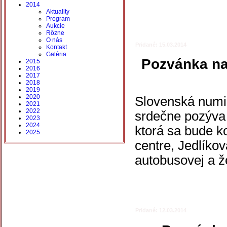
2014
Aktuality
Program
Aukcie
Rôzne
O nás
Pridané: 15.03.2014
Kontakt
Galéria
Pozvánka na
2015
2016
2017
2018
2019
2020
Slovenská numi
2021
2022
srdečne pozýva 
2023
2024
ktorá sa bude k
2025
centre, Jedlíkov
autobusovej a že
Pridané: 12.03.2014