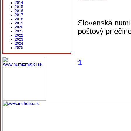
2014
2015
2016
2017
2018
Slovenská numiz
2019
2020
poštový priečino
2021
2022
2023
2024
2025
1